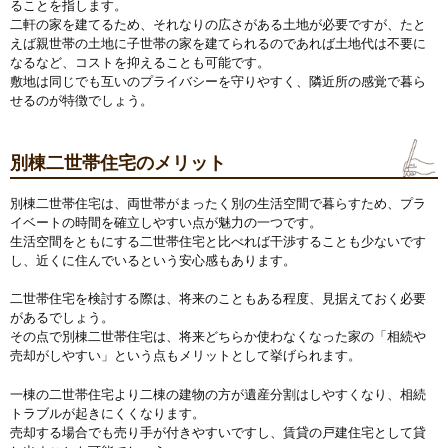
ることを指します。
二軒の家を建てるため、それなりの広さがある土地が必要ですが、たと
えば親世帯の土地に子世帯の家を建てられるのであれば土地代は不要に
なるなど、コストを抑えることも可能です。
敷地は同じでも互いのプライバシーを守りやすく、隣近所の感覚で暮ら
せるのが特徴でしょう。
別棟二世帯住宅のメリット
別棟二世帯住宅は、両世帯がまったく別の生活空間で暮らすため、プラ
イベートの時間を確立しやすい点が魅力の一つです。
生活空間をともにする二世帯住宅と比べれば干渉することも少ないです
し、近くに住んでいるという安心感もあります。
二世帯住宅を検討する際は、将来のこともある程度、見据えておく必要
があるでしょう。
その点で別棟二世帯住宅は、将来どちらか使わなくなった家の「相続や
売却がしやすい」という点もメリットとして挙げられます。
一棟の二世帯住宅より二棟の建物の方が遺産分割はしやすくなり、相続
トラブルが起きにくくなります。
売却する場合でも売り手が付きやすいですし、賃貸の戸建住宅として貸